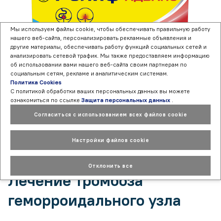
Мы используем файлы cookie, чтобы обеспечивать правильную работу
нашего веб-сайта, персонализировать рекламные объявления и
другие материалы, обеспечивать работу функций социальных сетей и
анализировать сетевой трафик. Мы также предоставляем информацию
об использовании вами нашего веб-сайта своим партнерам по
социальным сетям, рекламе и аналитическим системам.
Политика Cookies
Свечи Релиф® Адванс
С политикой обработки ваших персональных данных вы можете
ознакомиться по ссылке
Защита персональных данных
.
При выраженном болевом синдроме
Согласиться с использованием всех файлов cookie
Узнать больше
Настройки файлов cookie
Отклонить все
Лечение тромбоза
геморроидального узла