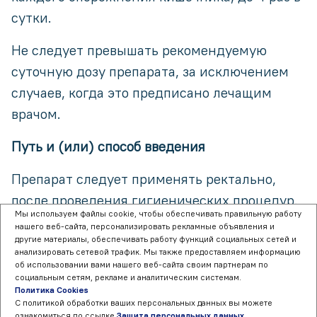
сутки.
Не следует превышать рекомендуемую
суточную дозу препарата, за исключением
случаев, когда это предписано лечащим
врачом.
Путь и (или) способ введения
Препарат следует применять ректально,
после проведения гигиенических процедур.
Мы используем файлы cookie, чтобы обеспечивать правильную работу
нашего веб-сайта, персонализировать рекламные объявления и
другие материалы, обеспечивать работу функций социальных сетей и
анализировать сетевой трафик. Мы также предоставляем информацию
об использовании вами нашего веб-сайта своим партнерам по
социальным сетям, рекламе и аналитическим системам.
Политика Cookies
С политикой обработки ваших персональных данных вы можете
Суппозиторий следует вводить так, чтобы он
ознакомиться по ссылке
Защита персональных данных
.