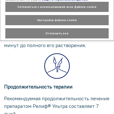
остался в анальном канале (на уровне
Согласиться с использованием всех файлов cookie
заднепроходного отверстия), не погружаясь
Настройки файлов cookie
полностью в прямую кишку. Основание
суппозитория следует придерживать
Отклонить все
марлевой салфеткой в течение нескольких
минут до полного его растворения.
Продолжительность терапии
Рекомендуемая продолжительность лечения
препаратом Релиф® Ультра составляет 7
дней.