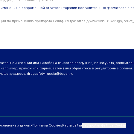
рименения в современной стратегии терапии воспалительных дерматозов в п
ия по применению препарата Релиф Ультра: https://www.vidal.ru/drugs/relie
лательном явлении или жалобе на качество продукции, пожалуйста, свяжитесь
например, врачом или фармацевтом) или обратитесь в регуляторные органы
дующему адресу:
drugsafety.russia@bayer.ru
рсональных данных
Политика Cookies
Карта сайта
Настройки файлов Cookie