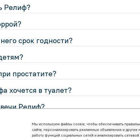
ь Релиф?
оррой?
 него срок годности?
детям?
при простатите?
фа хочется в туалет?
свечи Релиф?
рат или нет?
Мы используем файлы cookie, чтобы обеспечивать правильн
сайта, персонализировать рекламные объявления и другие 
работу функций социальных сетей и анализировать сетевой
равиться с симптомами геморроя?