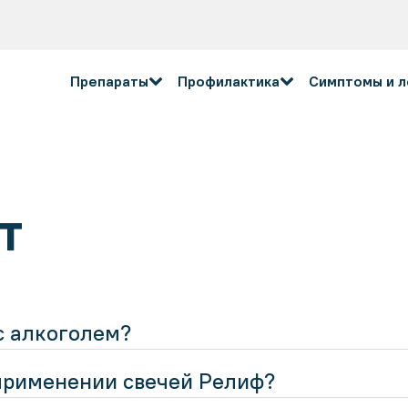
Препараты
Профилактика
Симптомы и 
т
с алкоголем?
применении свечей Релиф?