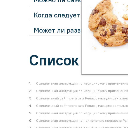
Когда следует обращаться к 
Может ли развиться атрофия
Список источ
Официальная инструкция по медицинскому применению 
Официальная инструкция по медицинскому применению 
Официальный сайт препарата Релиф , мазь для ректальн
Официальный сайт препарата Релиф , мазь для ректальн
Официальная инструкция по медицинскому применению 
Официальная инструкция по применению препарата Рел
Официальная инструкция по применению препарата Рел