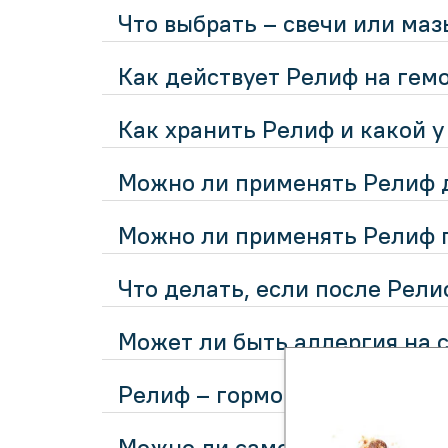
Что выбрать – свечи или маз
Как действует Релиф на гем
Как хранить Релиф и какой у
Можно ли применять Релиф 
Можно ли применять Релиф 
Что делать, если после Рели
Может ли быть аллергия на 
Релиф – гормональный препа
Можно ли самостоятельно сп