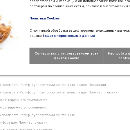
предоставляем информацию об использовании вами нашего
партнерам по социальным сетям, рекламе и аналитическим 
врачу?
Политика Cookies
 слизистой при применении Релиф Ульт
С политикой обработки ваших персональных данных вы мож
ссылке
Защита персональных данных
.
ников
Согласиться с использованием всех
Настройки 
файлов cookie
cooki
препарата Релиф, суппозитории ректальные, раздел Показания.
препарата Релиф, суппозитории ректальные, раздел Противопоказания.
ого и наружного применения.
ого и наружного применения.
препарата Релиф, суппозитории ректальные.
иф, раздел Противопоказания.
иф, раздел Побочные действия.