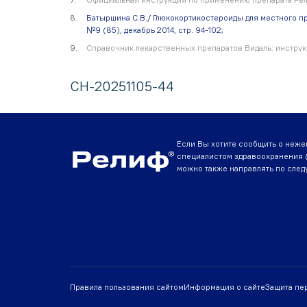
Батыршина С.В./ Глюкокортикостероиды для местного п
№9 (85), декабрь 2014, стр. 94-102;
Справочник лекарственных препаратов Видаль: инструкц
CH-20251105-44
Если Вы хотите сообщить о неже
специалистом здравоохранения (
можно также направлять по сле
Правила пользования сайтом
Информация о сайте
Защита пе