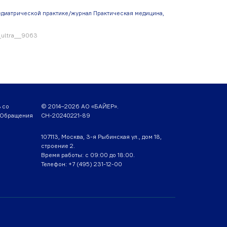
едиатрической практике/журнал Практическая медицина,
f_ultra__9063
 со
© 2014–2026 АО «БАЙЕР».
. Обращения
CH-20240221-89
107113, Москва, 3-я Рыбинская ул., дом 18,
строение 2.
Время работы: с 09:00 до 18:00.
Телефон:
+7 (495) 231-12-00