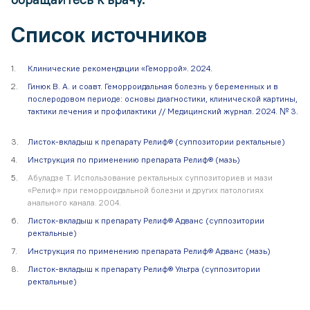
Список источников
Клинические рекомендации «Геморрой». 2024.
Гинюк В. А. и соавт. Геморроидальная болезнь у беременных и в
послеродовом периоде: основы диагностики, клинической картины,
тактики лечения и профилактики // Медицинский журнал. 2024. № 3.
Листок-вкладыш к препарату Релиф® (суппозитории ректальные)
Инструкция по применению препарата Релиф® (мазь)
Абуладзе Т. Использование ректальных суппозиториев и мази
«Релиф» при геморроидальной болезни и других патологиях
анального канала. 2004.
Листок-вкладыш к препарату Релиф® Адванс (суппозитории
ректальные)
Инструкция по применению препарата Релиф® Адванс (мазь)
Листок-вкладыш к препарату Релиф® Ультра (суппозитории
ректальные)