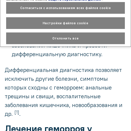
пальцевое исследование;
Согласиться с использованием всех файлов cookie
аноскопия;
Настройки файлов cookie
ректороманоскопия и колоноскопия —
чтобы выявить сопутствующие
Отклонить все
заболевания кишечника и провести
дифференциальную диагностику.
Дифференциальная диагностика позволяет
исключить другие болезни, симптомы
которых сходны с геморроем: анальные
трещины и свищи, воспалительные
заболевания кишечника, новообразования и
[1]
др.
.
Лечение геморроя у