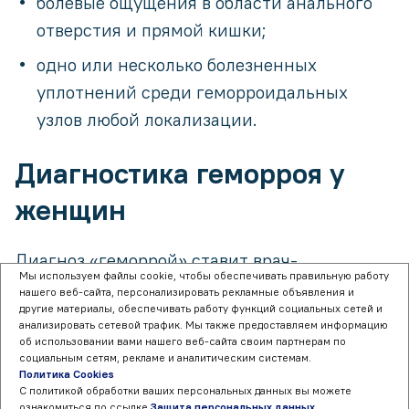
болевые ощущения в области анального
отверстия и прямой кишки;
одно или несколько болезненных
уплотнений среди геморроидальных
узлов любой локализации.
Диагностика геморроя у
женщин
Диагноз «геморрой» ставит врач-
Мы используем файлы cookie, чтобы обеспечивать правильную работу
[2]
колопроктолог. Для этого проводятся
:
нашего веб-сайта, персонализировать рекламные объявления и
другие материалы, обеспечивать работу функций социальных сетей и
анализировать сетевой трафик. Мы также предоставляем информацию
сбор жалоб пациента;
об использовании вами нашего веб-сайта своим партнерам по
социальным сетям, рекламе и аналитическим системам.
наружный осмотр анального отверстия и
Политика Cookies
промежности;
С политикой обработки ваших персональных данных вы можете
ознакомиться по ссылке
Защита персональных данных
.