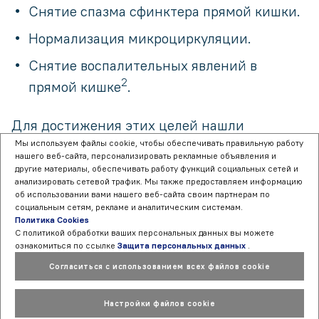
Снятие спазма сфинктера прямой кишки.
Нормализация микроциркуляции.
Снятие воспалительных явлений в
2
прямой кишке
.
Для достижения этих целей нашли
Мы используем файлы cookie, чтобы обеспечивать правильную работу
применение различные группы препаратов:
нашего веб-сайта, персонализировать рекламные объявления и
местноанестезирующие,
другие материалы, обеспечивать работу функций социальных сетей и
анализировать сетевой трафик. Мы также предоставляем информацию
сосудосуживающие, антикоагулятные
об использовании вами нашего веб-сайта своим партнерам по
социальным сетям, рекламе и аналитическим системам.
препарата, флеботоники и т.д.
Политика Cookies
С политикой обработки ваших персональных данных вы можете
ознакомиться по ссылке
Защита персональных данных
.
Согласиться с использованием всех файлов cookie
В план комплексного лечения
Настройки файлов cookie