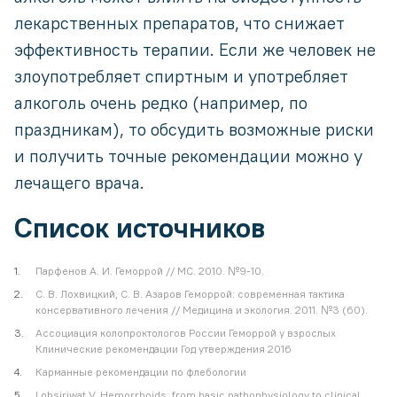
лекарственных препаратов, что снижает
эффективность терапии. Если же человек не
злоупотребляет спиртным и употребляет
алкоголь очень редко (например, по
праздникам), то обсудить возможные риски
и получить точные рекомендации можно у
лечащего врача.
Список источников
Парфенов А. И. Геморрой // МС. 2010. №9-10.
С. В. Лохвицкий, С. В. Азаров Геморрой: современная тактика
консервативного лечения // Медицина и экология. 2011. №3 (60).
Ассоциация колопроктологов России Геморрой у взрослых
Клинические рекомендации Год утверждения 2016
Карманные рекомендации по флебологии
Lohsiriwat V. Hemorrhoids: from basic pathophysiology to clinical