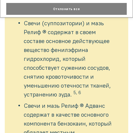
геморроя могут быть включены
препараты линейки Релиф®:
Отклонить все
Свечи (суппозитории) и мазь
Релиф ® содержат в своем
составе основное действующее
вещество фенилэфрина
гидрохлорид, который
способствует сужению сосудов,
снятию кровоточивости и
уменьшению отечности тканей,
5, 6
устранению зуда.
Свечи и мазь Релиф ® Адванс
содержат в качестве основного
компонента бензокаин, который
обладает местным