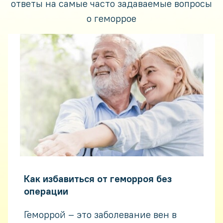
ответы на самые часто задаваемые вопросы
о геморрое
Комбинированный геморрой:
симптомы и лечение
По локализации геморроидальных
узлов геморрой может быть —
наружным, внутренним, но чаще
всего врачи ставят диагноз
«комбинированный геморрой», когда
расширяются внутренние и
наружные геморроидальные узлы.