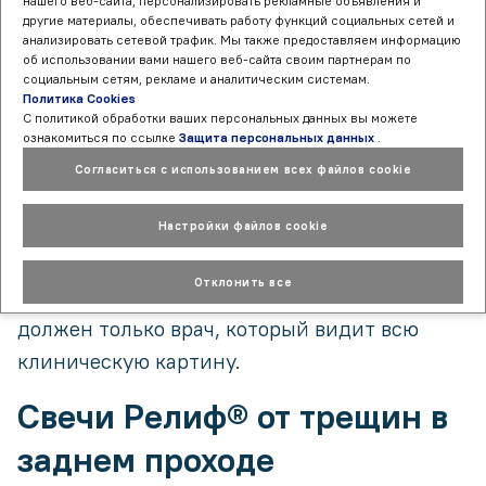
нашего веб-сайта, персонализировать рекламные объявления и
кровоточивости
, отёка и неприятных
другие материалы, обеспечивать работу функций социальных сетей и
анализировать сетевой трафик. Мы также предоставляем информацию
[3, 5]
ощущений
. В состав мази
Релиф®
об использовании вами нашего веб-сайта своим партнерам по
Адванс
в качестве действующего вещества
социальным сетям, рекламе и аналитическим системам.
Политика Cookies
входит бензокаин. Это местный анестетик,
С политикой обработки ваших персональных данных вы можете
ознакомиться по ссылке
Защита персональных данных
.
обезболивающее действие которого может
Согласиться с использованием всех файлов cookie
развиваться уже через 2 минуты. Бензокаин
практически не всасывается в кровь и не
Настройки файлов cookie
[4]
оказывает системного действия
.
Отклонить все
Назначать мазь против анальных трещин
должен только врач, который видит всю
клиническую картину.
Свечи Релиф® от трещин в
заднем проходе